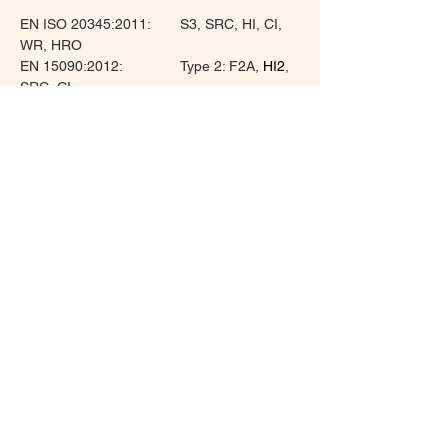
EN ISO 20345:2011:	S3, SRC, HI, CI, 
WR, HRO
EN 15090:2012:		Type 2: F2A, 
HI2
, 
SRC, CI
Type 2 on sobilik tulepääste ja -tõrje 
olukordades, kus on vajalik torkekindlus 
ning tugevdusega ninapits.
Certificates:
EU_type-examination_certificate_No_EU-0695-L_
.pdf
UploadFile_Viewer_Download • 59KB
ED29_165_2406_P296
.pdf
UploadFile_Viewer_Download • 351KB
FR Boot - EU Declaration of Conformity
.pdf
UploadFile_Viewer_Download • 333KB