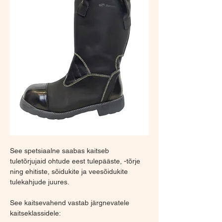
See spetsiaalne saabas kaitseb 
tuletõrjujaid ohtude eest tulepääste, -tõrje 
ning ehitiste, sõidukite ja veesõidukite 
tulekahjude juures.
See kaitsevahend vastab järgnevatele 
kaitseklassidele: